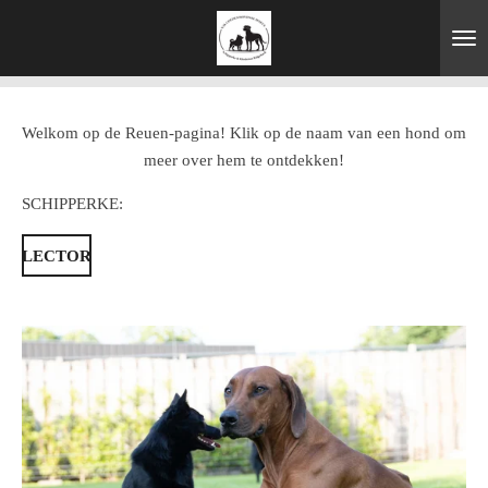
Ga
direct
naar
de
hoofdinhoud
Welkom op de Reuen-pagina! Klik op de naam van een hond om
meer over hem te ontdekken!
SCHIPPERKE:
LECTOR