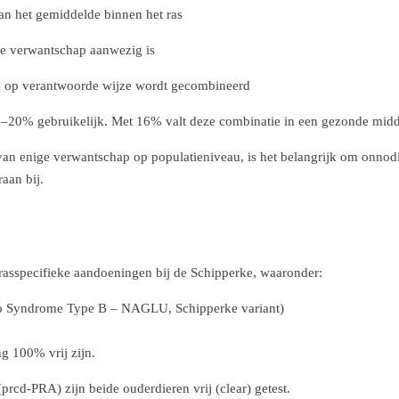
dan het gemiddelde binnen het ras
we verwantschap aanwezig is
en op verantwoorde wijze wordt gecombineerd
0–20% gebruikelijk. Met 16% valt deze combinatie in een gezonde mid
van enige verwantschap op populatieniveau, is het belangrijk om onnodige
aan bij.
rasspecifieke aandoeningen bij de Schipperke, waaronder:
po Syndrome Type B – NAGLU, Schipperke variant)
g 100% vrij zijn.
rcd-PRA) zijn beide ouderdieren vrij (clear) getest.