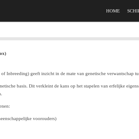
HOME
SCHI
ox)
t of Inbreeding) geeft inzicht in de mate van genetische verwantschap t
etische basis. Dit verkleint de kans op het stapelen van erfelijke eige
n.
enen:
eenschappelijke voorouders)