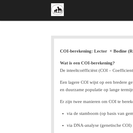
Ga
direct
naar
de
hoofdinhoud
COI-berekening: Lector × Bodine (R
Wat is een COI-berekening?
De inteeltcoëfficiënt (COI – Coefficien
Een lagere COI wijst op een bredere gen
en duurzame populatie op lange termij
Er zijn twee manieren om COI te berek
via de stamboom (op basis van gem
via DNA-analyse (genetische COI)